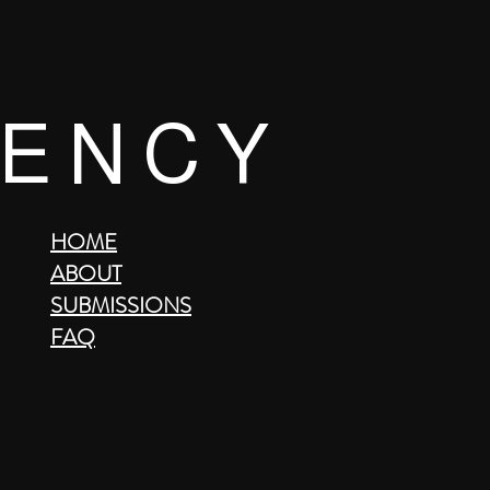
 E N C Y
HOME
ABOUT
SUBMISSIONS
FAQ