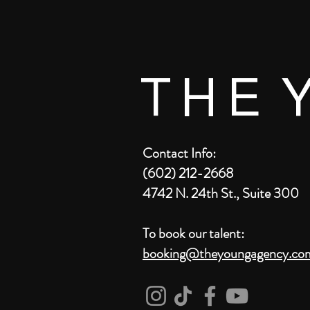
T H E Y
Contact Info:
(602) 212-2668
4742 N. 24th St., Suite 300
To book our talent:
booking@theyoungagency.co