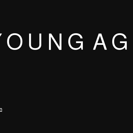
 O U N G A G
m