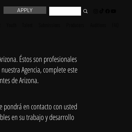
APPLY
t
Youth
Talent
Submissions
Producers
Auditions
FAQ
rizona. Éstos son profesionales
 nuestra Agencia, complete este
ntes de Arizona.
se pondrá en contacto con usted
les en su trabajo y desarrollo