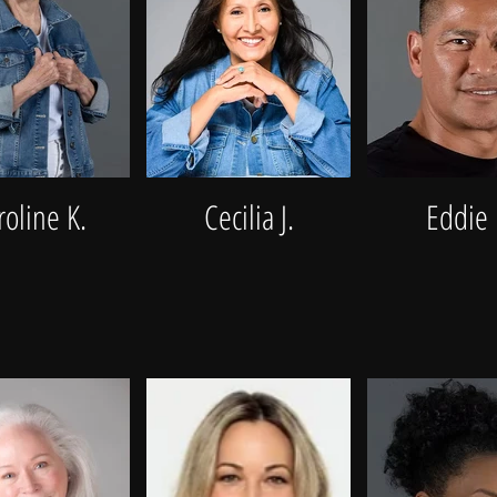
roline K.
Cecilia J.
Eddie 