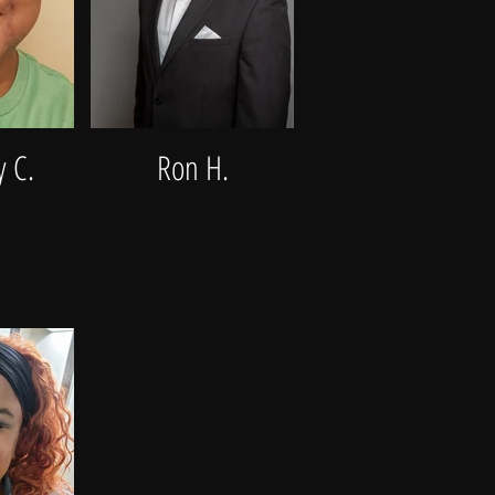
y C.
Ron H.