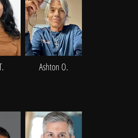
T.
Ashton O.