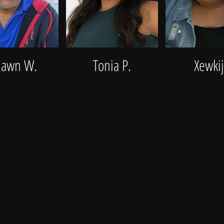
hawn W.
Tonia P.
Xewki