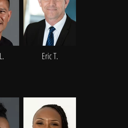
L.
Eric T.