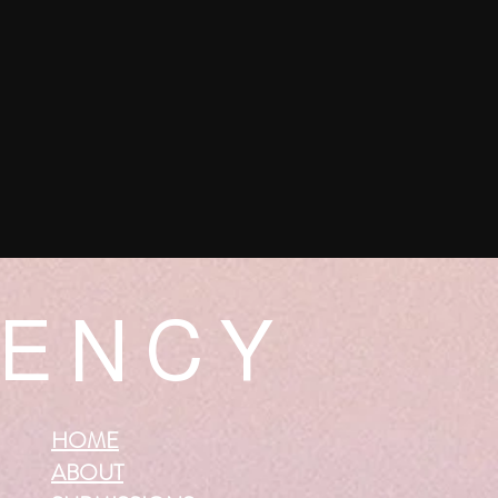
 E N C Y
HOME
ABOUT