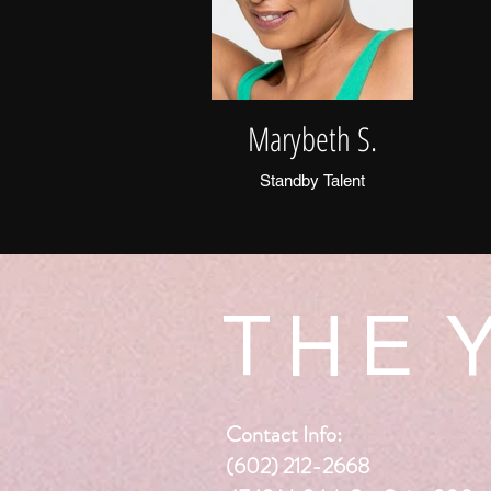
Marybeth S.
Standby Talent
T H E Y
Contact Info:
(602) 212-2668