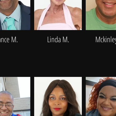
ance M.
Linda M.
Mckinle