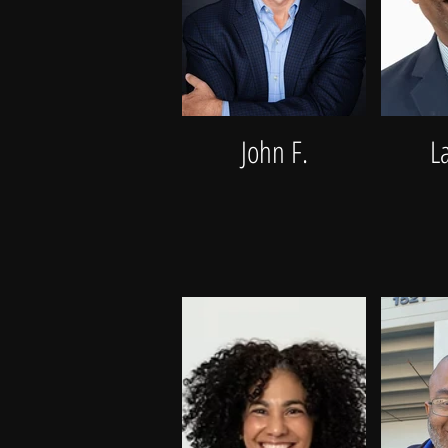
John F.
L