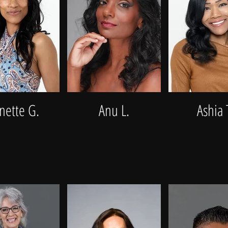
nette G.
Anu L.
Ashia 